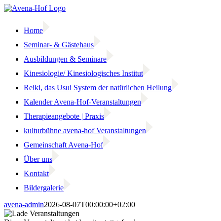
Zum
Inhalt
springen
Home
Seminar- & Gästehaus
Ausbildungen & Seminare
Kinesiologie/ Kinesiologisches Institut
Reiki, das Usui System der natürlichen Heilung
Kalender Avena-Hof-Veranstaltungen
Therapieangebote | Praxis
kulturbühne avena-hof Veranstaltungen
Gemeinschaft Avena-Hof
Über uns
Kontakt
Bildergalerie
Facebook
Instagram
avena-admin
2026-08-07T00:00:00+02:00