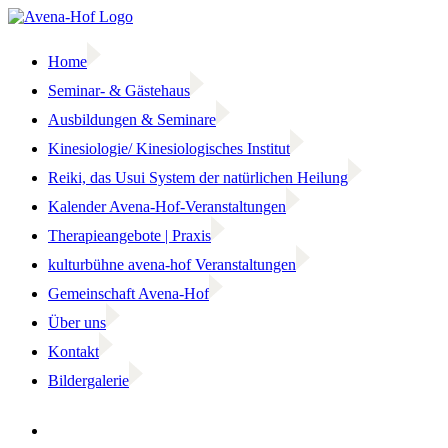
Zum
Inhalt
springen
Home
Seminar- & Gästehaus
Ausbildungen & Seminare
Kinesiologie/ Kinesiologisches Institut
Reiki, das Usui System der natürlichen Heilung
Kalender Avena-Hof-Veranstaltungen
Therapieangebote | Praxis
kulturbühne avena-hof Veranstaltungen
Gemeinschaft Avena-Hof
Über uns
Kontakt
Bildergalerie
Facebook
Instagram
Zeige
grösseres